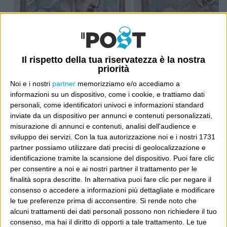
Il rispetto della tua riservatezza è la nostra
priorità
Noi e i nostri
partner
memorizziamo e/o accediamo a
informazioni su un dispositivo, come i cookie, e trattiamo dati
personali, come identificatori univoci e informazioni standard
inviate da un dispositivo per annunci e contenuti personalizzati,
misurazione di annunci e contenuti, analisi dell'audience e
sviluppo dei servizi.
Con la tua autorizzazione noi e i nostri 1731
partner possiamo utilizzare dati precisi di geolocalizzazione e
identificazione tramite la scansione del dispositivo. Puoi fare clic
per consentire a noi e ai nostri partner il trattamento per le
finalità sopra descritte. In alternativa puoi fare clic per negare il
Ultimi articoli
consenso o accedere a informazioni più dettagliate e modificare
La sinistra de coccio
le tue preferenze prima di acconsentire.
Si rende noto che
Don’t feed the trolls
alcuni trattamenti dei dati personali possono non richiedere il tuo
consenso, ma hai il diritto di opporti a tale trattamento. Le tue
A chi pensi, quando senti dire “patrimoniale”?