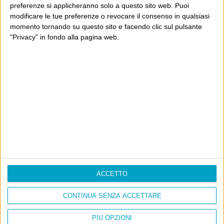
preferenze si applicheranno solo a questo sito web. Puoi
Con due pistole caricate a salve e un canestro di parole
modificare le tue preferenze o revocare il consenso in qualsiasi
Cinquantaquattro contro quarantasei
momento tornando su questo sito e facendo clic sul pulsante
"Privacy" in fondo alla pagina web.
Info
AI che scrive di Taylor Swift come se fossi io
Filologia di Wittgenstein
Cookie
Informativa sui cookie
ACCETTO
Ultimi articoli
CONTINUA SENZA ACCETTARE
La sinistra de coccio
PIÙ OPZIONI