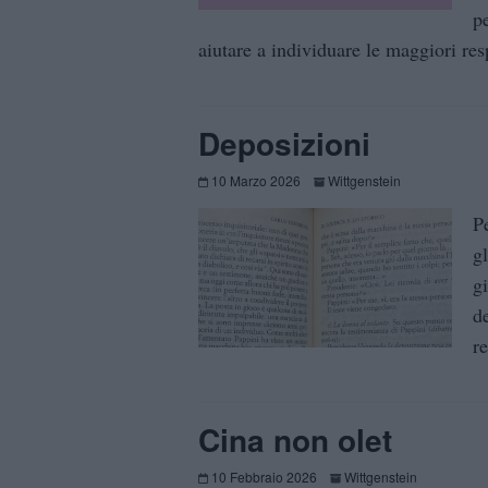
p
aiutare a individuare le maggiori res
Deposizioni
10 Marzo 2026
Wittgenstein
P
gl
g
d
re
Cina non olet
10 Febbraio 2026
Wittgenstein