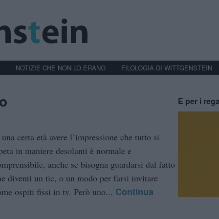
NOTIZIE CHE NON LO ERANO
FILOLOGIA DI WITTGENSTEIN
io
E per i rega
 una certa età avere l’impressione che tutto si
ipeta in maniere desolanti è normale e
omprensibile, anche se bisogna guardarsi dal fatto
he diventi un tic, o un modo per farsi invitare
Continua
me ospiti fissi in tv. Però uno...