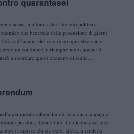
ontro quarantasei
hiedo scusa, ma fino a che l’indotto politico-
conomico che beneficia della produzione di giorni
i fuffa sull’analisi del voto dopo ogni elezione o
eferendum continuerà a riempire noiosamente il
rò a ricordare questi elementi di realtà....
ferendum
uella per questo referendum è stata una campagna
ettorale pessima, dicono tutti. Lo dicono così tutti
e non si capisce chi sia stato, allora, a renderla