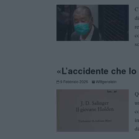
C
d
r
co
so
«L’accidente che lo
9 Febbraio 2026
Wittgenstein
Q
u
c
i
d