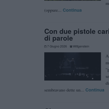
m
Continua
(oppure...
Con due pistole car
di parole
7 Giugno 2026
Wittgenstein
A
m
“
s
d
Continua
sembravano dette un...