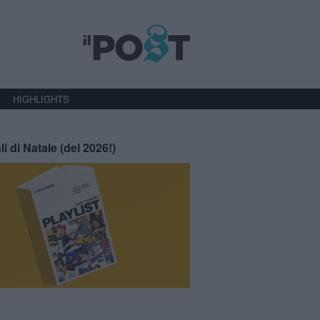
HIGHLIGHTS
li di Natale (del 2026!)