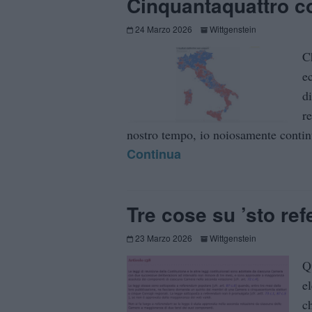
Cinquantaquattro c
24 Marzo 2026
Wittgenstein
C
e
d
r
nostro tempo, io noiosamente continue
Continua
Tre cose su ’sto re
23 Marzo 2026
Wittgenstein
Q
el
ch