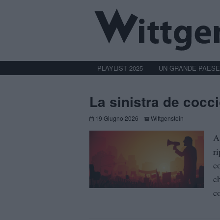
PLAYLIST 2025
UN GRANDE PAESE
La sinistra de cocc
19 Giugno 2026
Wittgenstein
A
r
c
c
co