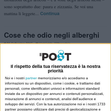
sono soprattutto due: paura e zizzania. Se voi una
Continua
mattina li leggete...
Cose che odio negli alberghi
21 Settembre 2015
Highlights
,
Wittgenstein
A otto anni dalle immortali
considerazioni “Cose che odio
negli aeroporti“, voglio celebrare
Il rispetto della tua riservatezza è la nostra
priorità
con una nuova lista scorbutica e capricciosa, più
Noi e i nostri
partner
memorizziamo e/o accediamo a
adeguata al tempo che passa e che mi fa prendere meno
informazioni su un dispositivo, come i cookie, e trattiamo dati
aerei e impigrirmi in più alberghi. 1. quando...
personali, come identificatori univoci e informazioni standard
Continua
inviate da un dispositivo per annunci e contenuti personalizzati,
misurazione di annunci e contenuti, analisi dell'audience e
sviluppo dei servizi.
Con la tua autorizzazione noi e i nostri 1733
partner possiamo utilizzare dati precisi di geolocalizzazione e