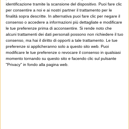
Perché non li prendi a casa
identificazione tramite la scansione del dispositivo. Puoi fare clic
per consentire a noi e ai nostri partner il trattamento per le
tua?
finalità sopra descritte. In alternativa puoi fare clic per negare il
consenso o accedere a informazioni più dettagliate e modificare
15 Giugno 2015
Highlights
,
Wittgenstein
le tue preferenze prima di acconsentire.
Si rende noto che
Perché non li prendi a casa tua, questi profughi? La
alcuni trattamenti dei dati personali possono non richiedere il tuo
consenso, ma hai il diritto di opporti a tale trattamento. Le tue
domanda è diventata un riflesso condizionato di alcuni,
preferenze si applicheranno solo a questo sito web. Puoi
quando si parla di lavorare per accogliere civilmente gli
modificare le tue preferenze o revocare il consenso in qualsiasi
immigrati: è una domanda retorica, serve a chi la fa per
momento tornando su questo sito e facendo clic sul pulsante
"Privacy" in fondo alla pagina web.
Continua
deviare da...
Con sinceri auguri
14 Febbraio 2014
Highlights
,
Wittgenstein
Sto cercando di occuparmi d’altro, un po’ per punire
come merita la mia ingenua opinione che questo non