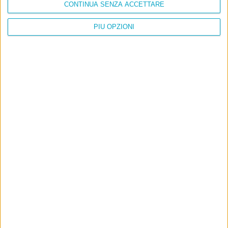
CONTINUA SENZA ACCETTARE
PIÙ OPZIONI
Info
AI che scrive di Taylor Swift come se fossi io
Filologia di Wittgenstein
Cookie
Informativa sui cookie
Ultimi articoli
La sinistra de coccio
Don’t feed the trolls
A chi pensi, quando senti dire “patrimoniale”?
Con due pistole caricate a salve e un canestro di parole
Cinquantaquattro contro quarantasei