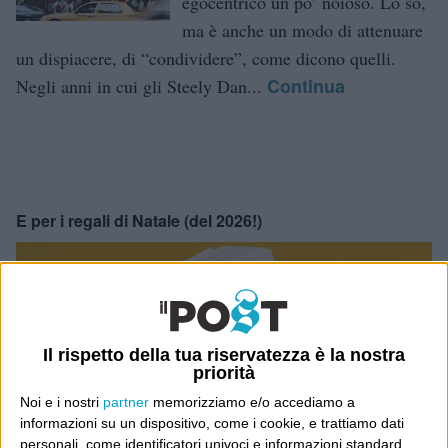
egocentrico un po’ noioso. Lo so,
ma è anche un modo di attenuare
un dispiacere, di “condividere”, come dicono quelli.
Continua
Negli anni in cui gli Steely Dan...
E per i regali di Natale (del 2026!)
Il rispetto della tua riservatezza è la nostra
priorità
Noi e i nostri
partner
memorizziamo e/o accediamo a
informazioni su un dispositivo, come i cookie, e trattiamo dati
personali, come identificatori univoci e informazioni standard