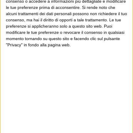
consenso o accedere a informazioni più dettagliate e modificare
le tue preferenze prima di acconsentire.
Si rende noto che
alcuni trattamenti dei dati personali possono non richiedere il tuo
POST PRECEDENTE
POST SUCCESSIVO
consenso, ma hai il diritto di opporti a tale trattamento. Le tue
St. Thomas – I’m coming home
The summons
preferenze si applicheranno solo a questo sito web. Puoi
modificare le tue preferenze o revocare il consenso in qualsiasi
momento tornando su questo sito e facendo clic sul pulsante
"Privacy" in fondo alla pagina web.
E per i regali di Natale