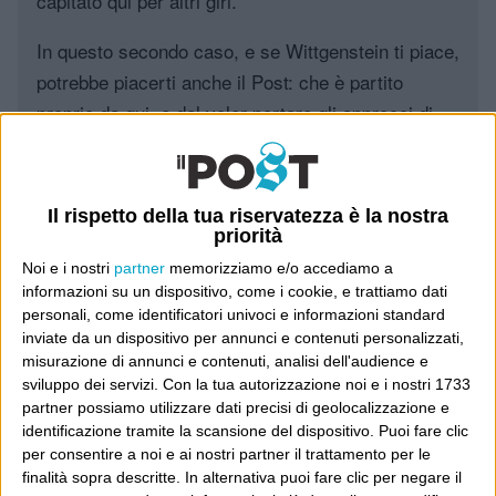
capitato qui per altri giri.
In questo secondo caso, e se Wittgenstein ti piace,
potrebbe piacerti anche il Post: che è partito
proprio da qui, e dal voler portare gli approcci di
questo blog dentro a un progetto più grande.
Poi il Post è cresciuto ed è diventato anche altro:
Il rispetto della tua riservatezza è la nostra
un progetto giornalistico che prosegue da oltre 16
priorità
anni, grazie a chi lo scopre, lo apprezza e lo
Noi e i nostri
partner
memorizziamo e/o accediamo a
consiglia in giro.
informazioni su un dispositivo, come i cookie, e trattiamo dati
personali, come identificatori univoci e informazioni standard
Leggi il Post, magari ti piace
inviate da un dispositivo per annunci e contenuti personalizzati,
misurazione di annunci e contenuti, analisi dell'audience e
sviluppo dei servizi.
Con la tua autorizzazione noi e i nostri 1733
partner possiamo utilizzare dati precisi di geolocalizzazione e
Luca Sofri
Cartastampata
,
Dischi
,
Il Foglio
identificazione tramite la scansione del dispositivo. Puoi fare clic
per consentire a noi e ai nostri partner il trattamento per le
finalità sopra descritte. In alternativa puoi fare clic per negare il