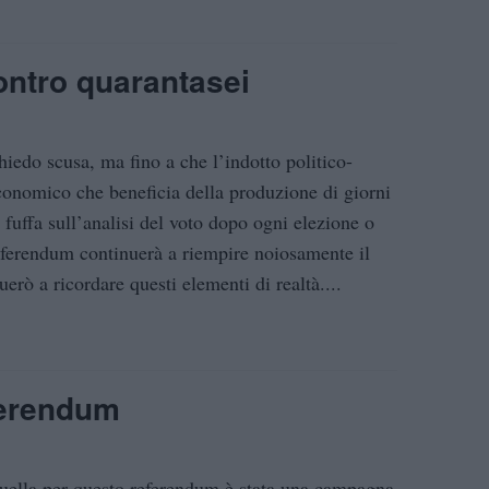
ontro quarantasei
hiedo scusa, ma fino a che l’indotto politico-
conomico che beneficia della produzione di giorni
i fuffa sull’analisi del voto dopo ogni elezione o
eferendum continuerà a riempire noiosamente il
rò a ricordare questi elementi di realtà....
ferendum
uella per questo referendum è stata una campagna