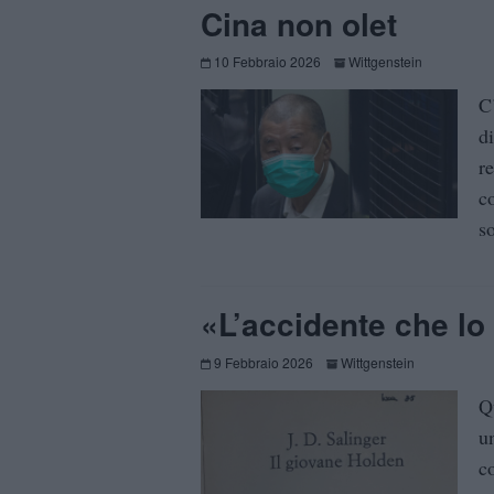
Cina non olet
10 Febbraio 2026
Wittgenstein
C
d
r
co
so
«L’accidente che lo
9 Febbraio 2026
Wittgenstein
Q
u
c