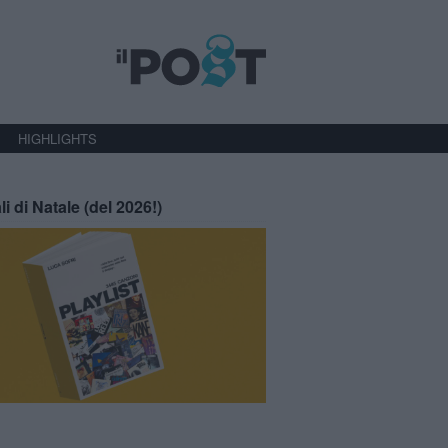
HIGHLIGHTS
li di Natale (del 2026!)