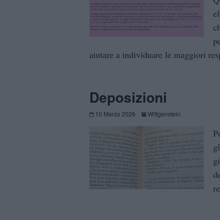
el
ch
p
aiutare a individuare le maggiori res
Deposizioni
10 Marzo 2026
Wittgenstein
P
gl
g
d
re