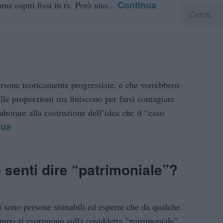
Continua
me ospiti fissi in tv. Però uno...
rsone teoricamente progressiste, e che vorrebbero
elle proporzioni ma finiscono per farsi contagiare
aborare alla costruzione dell’idea che il “caso
nua
 senti dire “patrimoniale”?
i sono persone stimabili ed esperte che da qualche
empo si esprimono sulla cosiddetta “patrimoniale”,