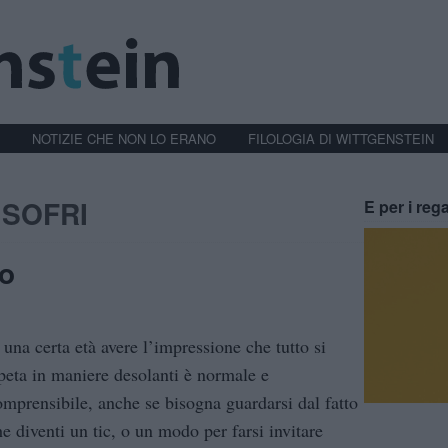
NOTIZIE CHE NON LO ERANO
FILOLOGIA DI WITTGENSTEIN
 SOFRI
E per i rega
io
 una certa età avere l’impressione che tutto si
ipeta in maniere desolanti è normale e
omprensibile, anche se bisogna guardarsi dal fatto
he diventi un tic, o un modo per farsi invitare