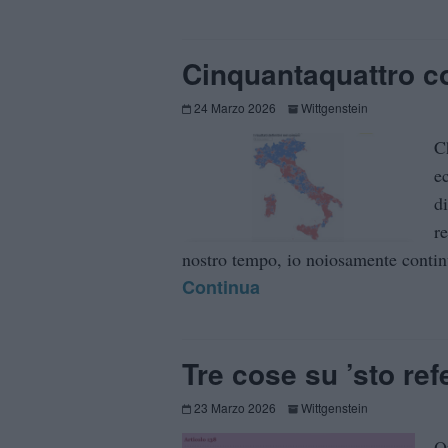
Cinquantaquattro c
24 Marzo 2026
Wittgenstein
C
e
d
r
nostro tempo, io noiosamente continue
Continua
Tre cose su ’sto re
23 Marzo 2026
Wittgenstein
Q