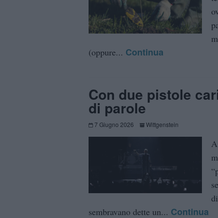
o
p
m
Continua
(oppure...
Con due pistole car
di parole
7 Giugno 2026
Wittgenstein
A
m
“
s
d
Continua
sembravano dette un...