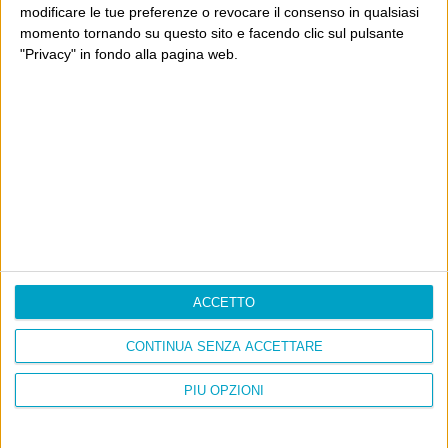
modificare le tue preferenze o revocare il consenso in qualsiasi
momento tornando su questo sito e facendo clic sul pulsante
"Privacy" in fondo alla pagina web.
Info
AI che scrive di Taylor Swift come se fossi io
Filologia di Wittgenstein
Cookie
Informativa sui cookie
ACCETTO
Ultimi articoli
CONTINUA SENZA ACCETTARE
La sinistra de coccio
Don’t feed the trolls
PIÙ OPZIONI
A chi pensi, quando senti dire “patrimoniale”?
Con due pistole caricate a salve e un canestro di parole