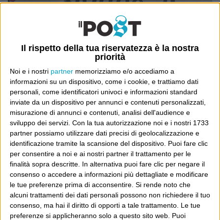
Il rispetto della tua riservatezza è la nostra
priorità
Noi e i nostri
partner
memorizziamo e/o accediamo a
informazioni su un dispositivo, come i cookie, e trattiamo dati
personali, come identificatori univoci e informazioni standard
inviate da un dispositivo per annunci e contenuti personalizzati,
misurazione di annunci e contenuti, analisi dell'audience e
sviluppo dei servizi.
Con la tua autorizzazione noi e i nostri 1733
partner possiamo utilizzare dati precisi di geolocalizzazione e
Ultimi articoli
identificazione tramite la scansione del dispositivo. Puoi fare clic
per consentire a noi e ai nostri partner il trattamento per le
La sinistra de coccio
finalità sopra descritte. In alternativa puoi fare clic per negare il
Don’t feed the trolls
consenso o accedere a informazioni più dettagliate e modificare
A chi pensi, quando senti dire “patrimoniale”?
le tue preferenze prima di acconsentire.
Si rende noto che
alcuni trattamenti dei dati personali possono non richiedere il tuo
Con due pistole caricate a salve e un canestro di parole
consenso, ma hai il diritto di opporti a tale trattamento. Le tue
Cinquantaquattro contro quarantasei
preferenze si applicheranno solo a questo sito web. Puoi