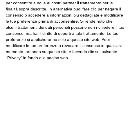
per consentire a noi e ai nostri partner il trattamento per le
finalità sopra descritte. In alternativa puoi fare clic per negare il
consenso o accedere a informazioni più dettagliate e modificare
le tue preferenze prima di acconsentire.
Si rende noto che
alcuni trattamenti dei dati personali possono non richiedere il tuo
consenso, ma hai il diritto di opporti a tale trattamento. Le tue
preferenze si applicheranno solo a questo sito web. Puoi
British actor John Hurt, who is being honoured with the
modificare le tue preferenze o revocare il consenso in qualsiasi
Outstanding British Contribution to Cinema BAFTA award,
momento tornando su questo sito e facendo clic sul pulsante
is photographed at a champagne reception at the Savoy
Hotel in London, Tuesday, Feb. 7, 2012. (AP Photo/Joel
"Privacy" in fondo alla pagina web.
Ryan)
Ultimi articoli
La sinistra de coccio
Don’t feed the trolls
A chi pensi, quando senti dire “patrimoniale”?
Con due pistole caricate a salve e un canestro di parole