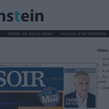
NOTIZIE CHE NON LO ERANO
FILOLOGIA DI WITTGENSTEIN
Ultimi 
La s
Don’t
A ch
Con 
parole
Cinq