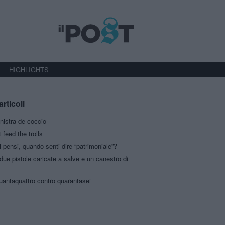
HIGHLIGHTS
articoli
inistra de coccio
 feed the trolls
i pensi, quando senti dire “patrimoniale”?
due pistole caricate a salve e un canestro di
uantaquattro contro quarantasei