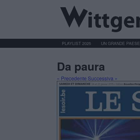
PLAYLIST 2025
UN GRANDE PAESE
Da paura
« Precedente
Successiva »