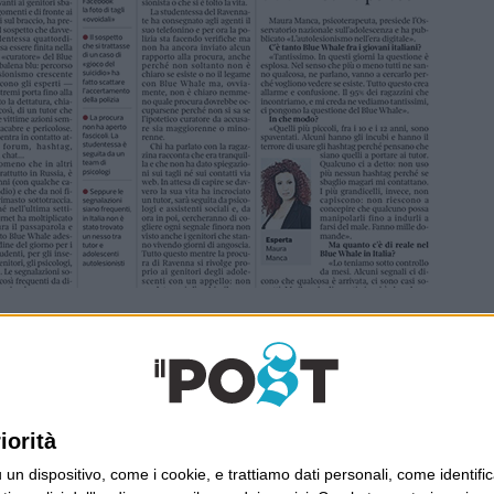
Ultimi articoli
La sinistra de coccio
iorità
Don’t feed the trolls
A chi pensi, quando senti dire “patrimoniale”?
dispositivo, come i cookie, e trattiamo dati personali, come identifica