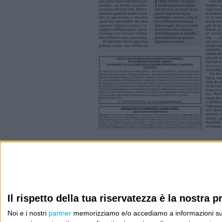
Info
AI che scrive di Taylor Swift come se fossi io
Il rispetto della tua riservatezza è la nostra pr
Filologia di Wittgenstein
Noi e i nostri
partner
memorizziamo e/o accediamo a informazioni su un 