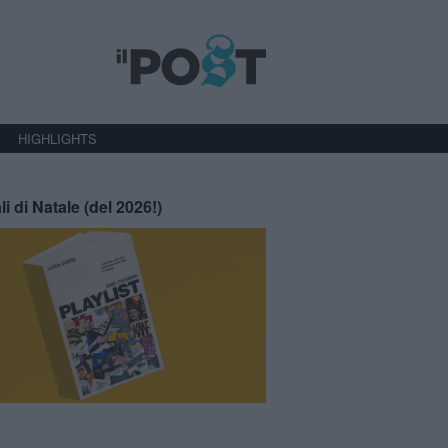
HIGHLIGHTS
li di Natale (del 2026!)