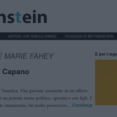
NOTIZIE CHE NON LO ERANO
FILOLOGIA DI WITTGENSTEIN
 MARIE FAHEY
E per i rega
s Capano
a l’America. Una giovane assistente in un ufficio
 un potente uomo politico, sposato e con figli. I
Continua
lto innamorata, lui molto possessivo...