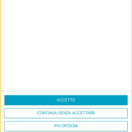
ACCETTO
CONTINUA SENZA ACCETTARE
Info
PIÙ OPZIONI
AI che scrive di Taylor Swift come se fossi io