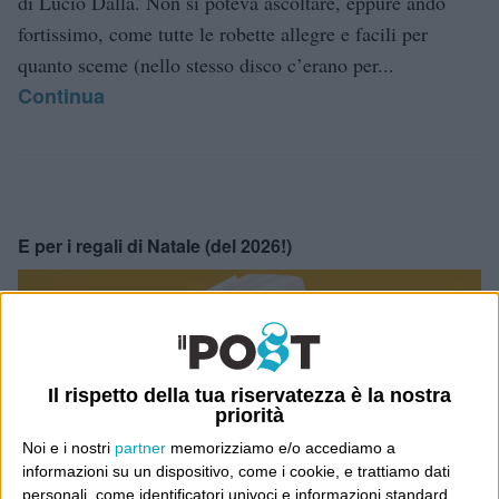
di Lucio Dalla. Non si poteva ascoltare, eppure andò
fortissimo, come tutte le robette allegre e facili per
quanto sceme (nello stesso disco c’erano per...
Continua
E per i regali di Natale (del 2026!)
Il rispetto della tua riservatezza è la nostra
priorità
Noi e i nostri
partner
memorizziamo e/o accediamo a
informazioni su un dispositivo, come i cookie, e trattiamo dati
personali, come identificatori univoci e informazioni standard