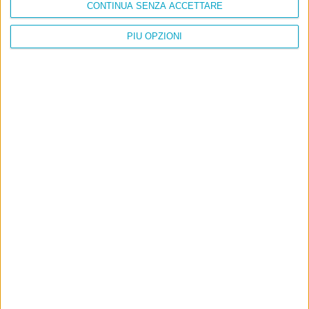
CONTINUA SENZA ACCETTARE
PIÙ OPZIONI
Info
AI che scrive di Taylor Swift come se fossi io
Filologia di Wittgenstein
Cookie
Informativa sui cookie
Ultimi articoli
La sinistra de coccio
Don’t feed the trolls
A chi pensi, quando senti dire “patrimoniale”?
Con due pistole caricate a salve e un canestro di parole
Cinquantaquattro contro quarantasei