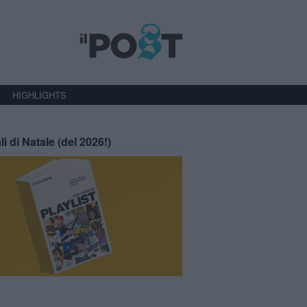
HIGHLIGHTS
li di Natale (del 2026!)