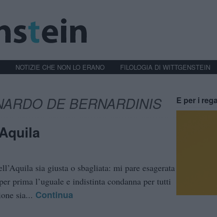
NOTIZIE CHE NON LO ERANO
FILOLOGIA DI WITTGENSTEIN
NARDO DE BERNARDINIS
E per i rega
’Aquila
ell’Aquila sia giusta o sbagliata: mi pare esagerata
er prima l’uguale e indistinta condanna per tutti
Continua
ione sia...