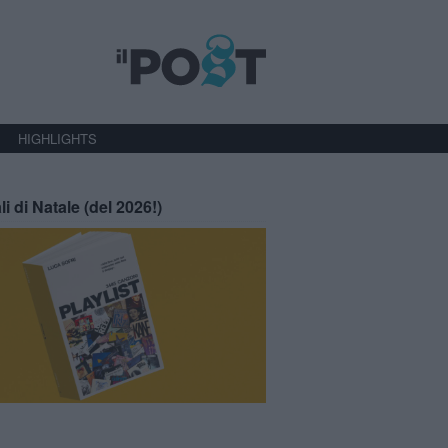
HIGHLIGHTS
li di Natale (del 2026!)