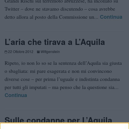
Grandi Rischi sul terremoto abruzzese, ha incollato su
Twitter – dove ne stavamo discutendo – cosa avrebbe
Continua
detto allora al posto della Commissione un...
L’aria che tirava a L’Aquila
22 Ottobre 2012
Wittgenstein
Ripeto, io non lo so se la sentenza dell’Aquila sia giusta
o sbagliata: mi pare esagerata e non mi convincono
diverse cose – per prima l’uguale e indistinta condanna
per tutti gli imputati – ma penso che la questione sia...
Continua
Sulle condanne per L’Aquila