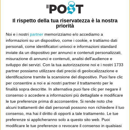
22 Ottobre 2012
Wittgenstein
Leggo già sciocchezze sulle condanne in primo grado
della Commissione Grandi Rischi “perché non ha
Il rispetto della tua riservatezza è la nostra
priorità
previsto il terremoto”. A conferma dell’insistenza dello
Noi e i nostri
partner
memorizziamo e/o accediamo a
“straw man argument” nel dibattito su ogni cosa. Scrive
informazioni su un dispositivo, come i cookie, e trattiamo dati
invece su Twitter il sempre accurato Paolo Attivissimo.
personali, come identificatori univoci e informazioni standard
Continua
Sentenza...
inviate da un dispositivo per annunci e contenuti personalizzati,
misurazione di annunci e contenuti, analisi dell'audience e
sviluppo dei servizi.
Con la tua autorizzazione noi e i nostri 1733
partner possiamo utilizzare dati precisi di geolocalizzazione e
identificazione tramite la scansione del dispositivo. Puoi fare clic
per consentire a noi e ai nostri partner il trattamento per le
finalità sopra descritte. In alternativa puoi fare clic per negare il
E per i regali di Natale (del 2026!)
consenso o accedere a informazioni più dettagliate e modificare
le tue preferenze prima di acconsentire.
Si rende noto che
alcuni trattamenti dei dati personali possono non richiedere il tuo
consenso, ma hai il diritto di opporti a tale trattamento. Le tue
preferenze si applicheranno solo a questo sito web. Puoi
modificare le tue preferenze o revocare il consenso in qualsiasi