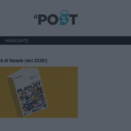
HIGHLIGHTS
li di Natale (del 2026!)