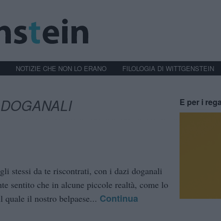
NOTIZIE CHE NON LO ERANO
FILOLOGIA DI WITTGENSTEIN
 DOGANALI
E per i rega
i stessi da te riscontrati, con i dazi doganali
nte sentito che in alcune piccole realtà, come lo
Continua
l quale il nostro belpaese...