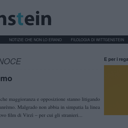
NOTIZIE CHE NON LO ERANO
FILOLOGIA DI WITTGENSTEIN
 NOCE
E per i rega
emo
 che maggioranza e opposizione stanno litigando
isanrèmo. Malgrado non abbia in simpatia la linea
o film di Virzì – per cui gli stranieri...