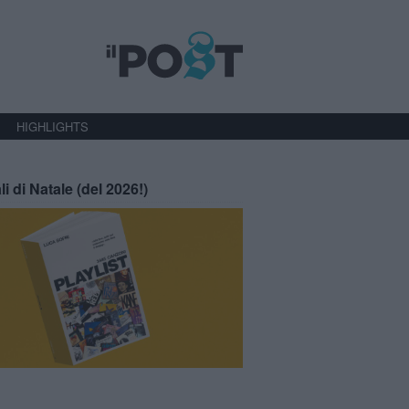
HIGHLIGHTS
li di Natale (del 2026!)