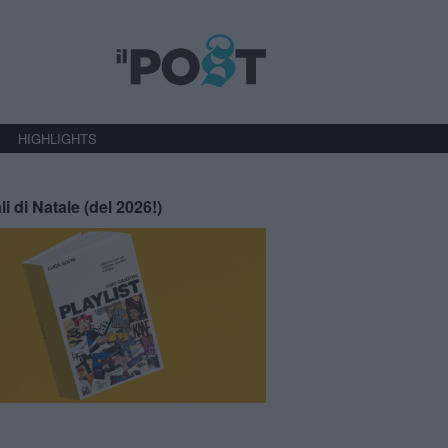
HIGHLIGHTS
li di Natale (del 2026!)