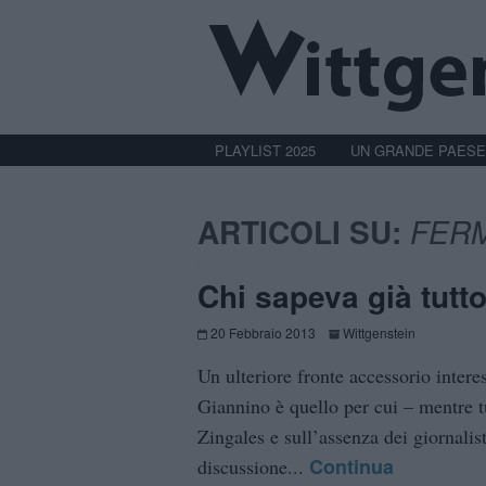
PLAYLIST 2025
UN GRANDE PAESE
ARTICOLI SU:
FERM
Chi sapeva già tutto
20 Febbraio 2013
Wittgenstein
Un ulteriore fronte accessorio intere
Giannino è quello per cui – mentre tut
Zingales e sull’assenza dei giornalist
Continua
discussione...