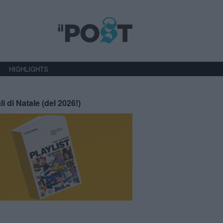
HIGHLIGHTS
li di Natale (del 2026!)