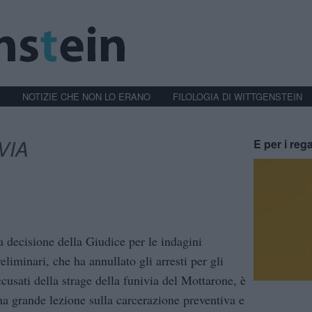
NOTIZIE CHE NON LO ERANO
FILOLOGIA DI WITTGENSTEIN
VIA
E per i rega
a decisione della Giudice per le indagini
eliminari, che ha annullato gli arresti per gli
ccusati della strage della funivia del Mottarone, è
na grande lezione sulla carcerazione preventiva e