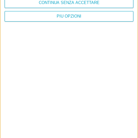
CONTINUA SENZA ACCETTARE
PIÙ OPZIONI
Info
AI che scrive di Taylor Swift come se fossi io
Filologia di Wittgenstein
Cookie
Informativa sui cookie
Ultimi articoli
La sinistra de coccio
Don’t feed the trolls
A chi pensi, quando senti dire “patrimoniale”?
Con due pistole caricate a salve e un canestro di parole
Cinquantaquattro contro quarantasei