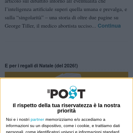
articolo sul dibattito intorno all’eventualità che
l’inteligenza artificiale superi quella umana e prevalga, e
sulla “singolarità” – una storia di oltre due pagine su
Continua
George Tiller, il medico abortista ucciso...
E per i regali di Natale (del 2026!)
Il rispetto della tua riservatezza è la nostra
priorità
Noi e i nostri
partner
memorizziamo e/o accediamo a
informazioni su un dispositivo, come i cookie, e trattiamo dati
personali, come identificatori univoci e informazioni standard