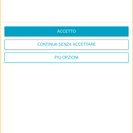
ACCETTO
CONTINUA SENZA ACCETTARE
PIÙ OPZIONI
Info
AI che scrive di Taylor Swift come se fossi io
Filologia di Wittgenstein
Cookie
Informativa sui cookie