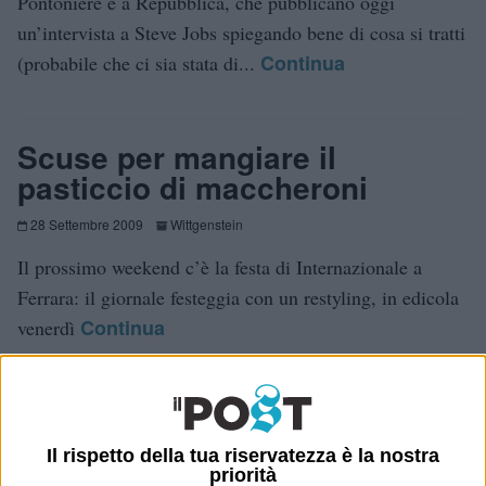
Pontoniere e a Repubblica, che pubblicano oggi
un’intervista a Steve Jobs spiegando bene di cosa si tratti
Continua
(probabile che ci sia stata di...
Scuse per mangiare il
pasticcio di maccheroni
28 Settembre 2009
Wittgenstein
Il prossimo weekend c’è la festa di Internazionale a
Ferrara: il giornale festeggia con un restyling, in edicola
Continua
venerdì
Il rispetto della tua riservatezza è la nostra
E per i regali di Natale (del 2026!)
priorità