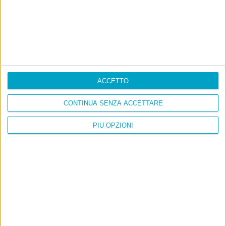
ACCETTO
CONTINUA SENZA ACCETTARE
PIÙ OPZIONI
Info
AI che scrive di Taylor Swift come se fossi io
Filologia di Wittgenstein