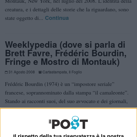
Montauk, New York, nel luglio del 2008. L’identità della
creatura, e i dettagli delle storie che la riguardano, sono
Continua
state oggetto di...
Weeklypedia (dove si parla di
Brett Favre, Frédéric Bourdin,
Fringe e Mostro di Montauk)
31 Agosto 2008
Cartastampata
,
Il Foglio
Frédéric Bourdin (1974) è un “impostore seriale”
francese, soprannominato dalla stampa “il camaleonte”.
Stando ai racconti suoi, del suo avvocato e dei giornali,
Bourdin fu allevato dai suoi nonni e poi lasciato in un
Continua
istituto. Dice di non avere mai...
Il rispetto della tua riservatezza è la nostra