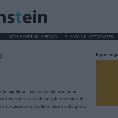
NOTIZIE CHE NON LO ERANO
FILOLOGIA DI WITTGENSTEIN
O
E per i rega
delle magliette – sono da qualche anno un
r dimensione del colletto (gli ascoltatori di
 discussione sul colletto alzato delle polo),