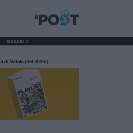
HIGHLIGHTS
li di Natale (del 2026!)