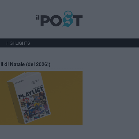
HIGHLIGHTS
li di Natale (del 2026!)