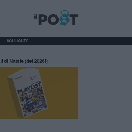
HIGHLIGHTS
li di Natale (del 2026!)