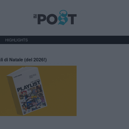
HIGHLIGHTS
li di Natale (del 2026!)