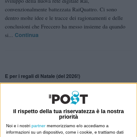
sviluppo della nuova rete digitale Rai,
convenzionalmente battezzata RaiQuattro. Ci sono
dentro molte idee e le tracce dei ragionamenti e delle
conclusioni che Freccero ha messo insieme da quando
Continua
si...
E per i regali di Natale (del 2026!)
Il rispetto della tua riservatezza è la nostra
priorità
Noi e i nostri
partner
memorizziamo e/o accediamo a
informazioni su un dispositivo, come i cookie, e trattiamo dati