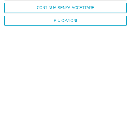
CONTINUA SENZA ACCETTARE
PIÙ OPZIONI
Info
AI che scrive di Taylor Swift come se fossi io
Filologia di Wittgenstein
Cookie
Informativa sui cookie
Ultimi articoli
La sinistra de coccio
Don’t feed the trolls
A chi pensi, quando senti dire “patrimoniale”?
Con due pistole caricate a salve e un canestro di parole