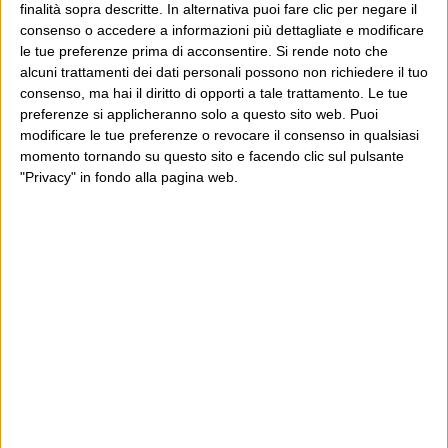
paese ancora povera, soprattutto quella fuori da Tallinn,
finalità sopra descritte. In alternativa puoi fare clic per negare il
consenso o accedere a informazioni più dettagliate e modificare
sta nei numeri: una felpa di marca americana costa
le tue preferenze prima di acconsentire.
Si rende noto che
duecentomila lire, come da noi, e come una pensione
alcuni trattamenti dei dati personali possono non richiedere il tuo
estone media. Ma ai turisti, l’edizione inglese di GQ ha
consenso, ma hai il diritto di opporti a tale trattamento. Le tue
preferenze si applicheranno solo a questo sito web. Puoi
da poco segnalato Tallinn come la meta migliore per un
modificare le tue preferenze o revocare il consenso in qualsiasi
weekend giovane e pieno di ragazze da urlo. La vivacità
momento tornando su questo sito e facendo clic sul pulsante
delle sue strade e piazze sfida il freddo e annuncia una
"Privacy" in fondo alla pagina web.
fervida vita notturna. Negli ultimi mesi a Tallinn sono
stati inaugurati ben otto nuovi locali e ristoranti. E un
nuovo albergo con trecento stanze. Il nuovissimo
ristorante Pegasus, moderno, minimalista e con una
spettacolare vista sulla due cattedrali, è stato appena
visitato da una troupe fotografica di Interni. E intanto, tra
gli investitori, il monopolio finlandese e svedese
comincia a essere scalfito. Le tre maggiori banche
estoni, protagoniste di un successo folgorante, sono