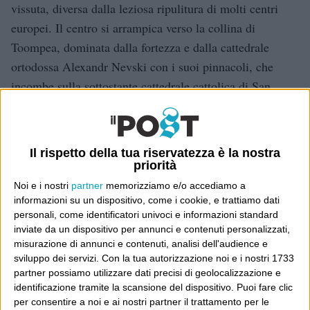
vissuta, diversa dalla leziosa ripulitura di molti centri
europei. Il centro si arrampica verso la collina di
Toompea, dominata dalla fortezza e dalla cattedrale
ortodossa Alexandr Nevski con i suoi pinnacoli, che
incombe sulla sottostante cattedrale cattolica di San
Nicola. Ma l’Estonia è un paese che è stato
saccheggiato, bombardato ed è passato di mano così
tante volte nella sua storia da avere adeguato i suoi
Il rispetto della tua riservatezza è la nostra
cromosomi al cambiamento. La traduzione dal modello
priorità
sovietico all’economia di mercato a Tallinn è
Noi e i nostri
partner
memorizziamo e/o accediamo a
spettacolare: centri commerciali, ricchi negozi, alberghi
informazioni su un dispositivo, come i cookie, e trattiamo dati
personali, come identificatori univoci e informazioni standard
di lusso, un nuovo splendente aeroporto, allettano i
inviate da un dispositivo per annunci e contenuti personalizzati,
turisti, in gran parte finlandesi (Helsinki è a un’ora di
misurazione di annunci e contenuti, analisi dell'audience e
aliscafo, e i prezzi sono ancora convenienti). Le vetrine
sviluppo dei servizi.
Con la tua autorizzazione noi e i nostri 1733
partner possiamo utilizzare dati precisi di geolocalizzazione e
mostrano tutte le marche più famose, americane,
identificazione tramite la scansione del dispositivo. Puoi fare clic
giapponesi, italiane. La contraddizione con la parte del
per consentire a noi e ai nostri partner il trattamento per le