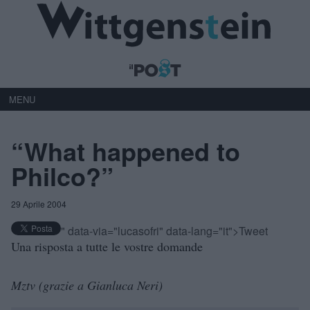
MENU
“What happened to
Philco?”
29 Aprile 2004
" data-via="lucasofri" data-lang="it">Tweet
Una risposta a tutte le vostre domande
Mztv (grazie a Gianluca Neri)