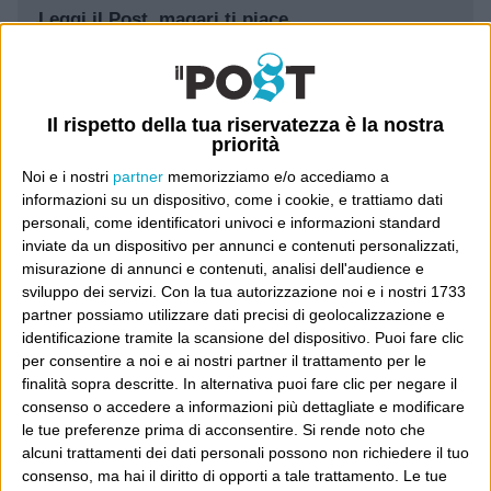
Leggi il Post, magari ti piace
Luca Sofri
Wittgenstein
Il rispetto della tua riservatezza è la nostra
priorità
Noi e i nostri
partner
memorizziamo e/o accediamo a
informazioni su un dispositivo, come i cookie, e trattiamo dati
personali, come identificatori univoci e informazioni standard
POST SUCCESSIVO
inviate da un dispositivo per annunci e contenuti personalizzati,
POST PRECEDENTE
Il bello di internet è che le cose
misurazione di annunci e contenuti, analisi dell'audience e
Ma Philco è fallita?
che scrivi tornano sempre attuali
sviluppo dei servizi.
Con la tua autorizzazione noi e i nostri 1733
partner possiamo utilizzare dati precisi di geolocalizzazione e
identificazione tramite la scansione del dispositivo. Puoi fare clic
per consentire a noi e ai nostri partner il trattamento per le
finalità sopra descritte. In alternativa puoi fare clic per negare il
E per i regali di Natale
consenso o accedere a informazioni più dettagliate e modificare
le tue preferenze prima di acconsentire.
Si rende noto che
alcuni trattamenti dei dati personali possono non richiedere il tuo
consenso, ma hai il diritto di opporti a tale trattamento. Le tue