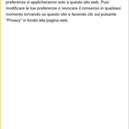
preferenze si applicheranno solo a questo sito web. Puoi
modificare le tue preferenze o revocare il consenso in qualsiasi
momento tornando su questo sito e facendo clic sul pulsante
"Privacy" in fondo alla pagina web.
Ultimi articoli
La sinistra de coccio
Don’t feed the trolls
A chi pensi, quando senti dire “patrimoniale”?
Con due pistole caricate a salve e un canestro di parole
Cinquantaquattro contro quarantasei