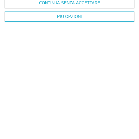
CONTINUA SENZA ACCETTARE
PIÙ OPZIONI
Info
AI che scrive di Taylor Swift come se fossi io
Filologia di Wittgenstein
Cookie