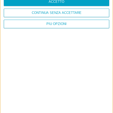
ACCETTO
CONTINUA SENZA ACCETTARE
PIÙ OPZIONI
Info
AI che scrive di Taylor Swift come se fossi io
Filologia di Wittgenstein