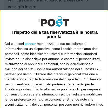
consiglia in giro.
Leggi il Post, magari ti piace
Il rispetto della tua riservatezza è la nostra
priorità
Luca Sofri
Wittgenstein
Noi e i nostri
partner
memorizziamo e/o accediamo a
informazioni su un dispositivo, come i cookie, e trattiamo dati
personali, come identificatori univoci e informazioni standard
inviate da un dispositivo per annunci e contenuti personalizzati,
misurazione di annunci e contenuti, analisi dell'audience e
POST PRECEDENTE
POST SUCCESSIVO
sviluppo dei servizi.
Con la tua autorizzazione noi e i nostri 1733
partner possiamo utilizzare dati precisi di geolocalizzazione e
Altro giro, altra corsa
Un solo nome: Rudi Krol
identificazione tramite la scansione del dispositivo. Puoi fare clic
per consentire a noi e ai nostri partner il trattamento per le
finalità sopra descritte. In alternativa puoi fare clic per negare il
consenso o accedere a informazioni più dettagliate e modificare
le tue preferenze prima di acconsentire.
Si rende noto che
E per i regali di Natale
alcuni trattamenti dei dati personali possono non richiedere il tuo