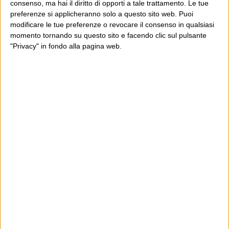
consenso, ma hai il diritto di opporti a tale trattamento. Le tue
preferenze si applicheranno solo a questo sito web. Puoi
modificare le tue preferenze o revocare il consenso in qualsiasi
momento tornando su questo sito e facendo clic sul pulsante
"Privacy" in fondo alla pagina web.
Ultimi articoli
La sinistra de coccio
Don’t feed the trolls
A chi pensi, quando senti dire “patrimoniale”?