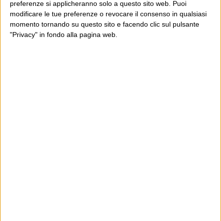
preferenze si applicheranno solo a questo sito web. Puoi
modificare le tue preferenze o revocare il consenso in qualsiasi
momento tornando su questo sito e facendo clic sul pulsante
"Privacy" in fondo alla pagina web.
Ultimi articoli
La sinistra de coccio
Don’t feed the trolls
A chi pensi, quando senti dire “patrimoniale”?
Con due pistole caricate a salve e un canestro di parole
Cinquantaquattro contro quarantasei