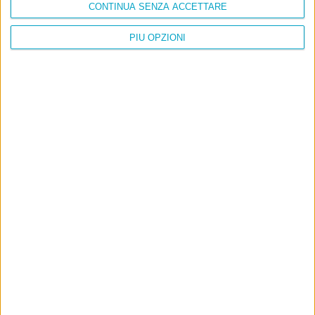
CONTINUA SENZA ACCETTARE
PIÙ OPZIONI
Info
AI che scrive di Taylor Swift come se fossi io
Filologia di Wittgenstein
Cookie