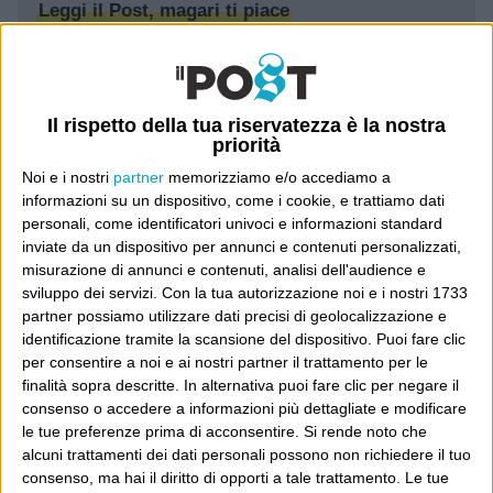
Leggi il Post, magari ti piace
Luca Sofri
Wittgenstein
Il rispetto della tua riservatezza è la nostra
priorità
Noi e i nostri
partner
memorizziamo e/o accediamo a
informazioni su un dispositivo, come i cookie, e trattiamo dati
personali, come identificatori univoci e informazioni standard
POST SUCCESSIVO
inviate da un dispositivo per annunci e contenuti personalizzati,
POST PRECEDENTE
Senso della misura
misurazione di annunci e contenuti, analisi dell'audience e
Everything Reminds Me of Him
sviluppo dei servizi.
Con la tua autorizzazione noi e i nostri 1733
partner possiamo utilizzare dati precisi di geolocalizzazione e
identificazione tramite la scansione del dispositivo. Puoi fare clic
per consentire a noi e ai nostri partner il trattamento per le
finalità sopra descritte. In alternativa puoi fare clic per negare il
E per i regali di Natale
consenso o accedere a informazioni più dettagliate e modificare
le tue preferenze prima di acconsentire.
Si rende noto che
alcuni trattamenti dei dati personali possono non richiedere il tuo
consenso, ma hai il diritto di opporti a tale trattamento. Le tue