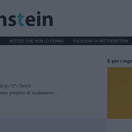
NOTIZIE CHE NON LO ERANO
FILOLOGIA DI WITTGENSTEIN
E per i rega
-lang="it">Tweet
 sono proprio di malumore…