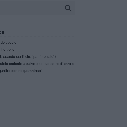
oli
a de coccio
the trolls
i, quando senti dire “patrimoniale”?
stole caricate a salve e un canestro di parole
uattro contro quarantasei