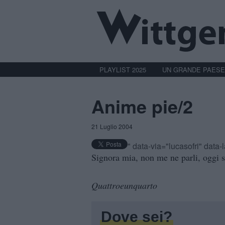
PLAYLIST 2025
UN GRANDE PAESE
Anime pie/2
21 Luglio 2004
" data-via="lucasofri" data
Signora mia, non me ne parli, oggi
Quattroeunquarto
Dove sei?