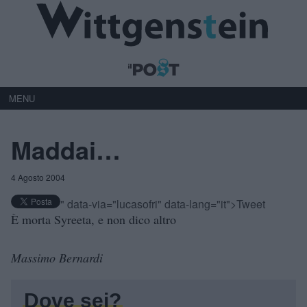
MENU
Maddai…
4 Agosto 2004
" data-via="lucasofri" data-lang="it">Tweet
È morta Syreeta, e non dico altro
Massimo Bernardi
Dove sei?