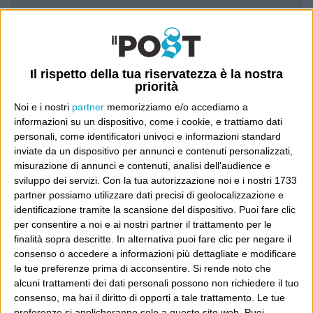
Luca Sofri
Wittgenstein
Il rispetto della tua riservatezza è la nostra
priorità
Noi e i nostri
partner
memorizziamo e/o accediamo a
informazioni su un dispositivo, come i cookie, e trattiamo dati
POST PRECEDENTE
personali, come identificatori univoci e informazioni standard
POST SUCCESSIVO
E SuperPippo, no?
inviate da un dispositivo per annunci e contenuti personalizzati,
Un bacio
misurazione di annunci e contenuti, analisi dell'audience e
sviluppo dei servizi.
Con la tua autorizzazione noi e i nostri 1733
partner possiamo utilizzare dati precisi di geolocalizzazione e
identificazione tramite la scansione del dispositivo. Puoi fare clic
per consentire a noi e ai nostri partner il trattamento per le
E per i regali di Natale
finalità sopra descritte. In alternativa puoi fare clic per negare il
consenso o accedere a informazioni più dettagliate e modificare
le tue preferenze prima di acconsentire.
Si rende noto che
alcuni trattamenti dei dati personali possono non richiedere il tuo
consenso, ma hai il diritto di opporti a tale trattamento. Le tue
preferenze si applicheranno solo a questo sito web. Puoi