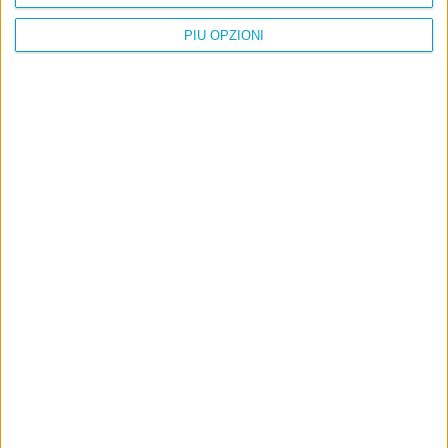
PIÙ OPZIONI
Info
AI che scrive di Taylor Swift come se fossi io
Filologia di Wittgenstein
Cookie
Informativa sui cookie