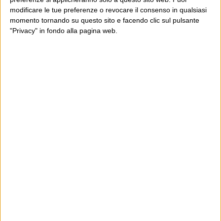
modificare le tue preferenze o revocare il consenso in qualsiasi
momento tornando su questo sito e facendo clic sul pulsante
"Privacy" in fondo alla pagina web.
Ultimi articoli
La sinistra de coccio
Don’t feed the trolls
A chi pensi, quando senti dire “patrimoniale”?
Con due pistole caricate a salve e un canestro di parole
Cinquantaquattro contro quarantasei