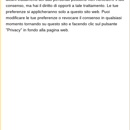
E per i regali di Natale
consenso, ma hai il diritto di opporti a tale trattamento. Le tue
preferenze si applicheranno solo a questo sito web. Puoi
modificare le tue preferenze o revocare il consenso in qualsiasi
momento tornando su questo sito e facendo clic sul pulsante
"Privacy" in fondo alla pagina web.
Ultimi articoli
La sinistra de coccio