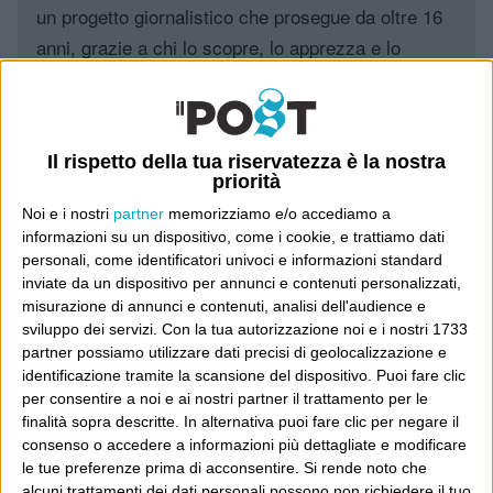
un progetto giornalistico che prosegue da oltre 16
anni, grazie a chi lo scopre, lo apprezza e lo
consiglia in giro.
Leggi il Post, magari ti piace
Il rispetto della tua riservatezza è la nostra
priorità
Noi e i nostri
partner
memorizziamo e/o accediamo a
Luca Sofri
Wittgenstein
informazioni su un dispositivo, come i cookie, e trattiamo dati
personali, come identificatori univoci e informazioni standard
inviate da un dispositivo per annunci e contenuti personalizzati,
misurazione di annunci e contenuti, analisi dell'audience e
sviluppo dei servizi.
Con la tua autorizzazione noi e i nostri 1733
partner possiamo utilizzare dati precisi di geolocalizzazione e
POST PRECEDENTE
POST SUCCESSIVO
identificazione tramite la scansione del dispositivo. Puoi fare clic
per consentire a noi e ai nostri partner il trattamento per le
Il peggior cd del mondo
Non se ne salva uno
finalità sopra descritte. In alternativa puoi fare clic per negare il
consenso o accedere a informazioni più dettagliate e modificare
le tue preferenze prima di acconsentire.
Si rende noto che
alcuni trattamenti dei dati personali possono non richiedere il tuo