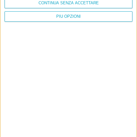
CONTINUA SENZA ACCETTARE
PIÙ OPZIONI
Info
AI che scrive di Taylor Swift come se fossi io
Filologia di Wittgenstein
Cookie