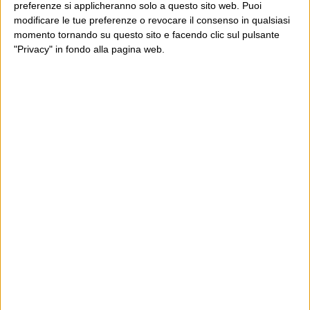
preferenze si applicheranno solo a questo sito web. Puoi
modificare le tue preferenze o revocare il consenso in qualsiasi
momento tornando su questo sito e facendo clic sul pulsante
"Privacy" in fondo alla pagina web.
Ultimi articoli
La sinistra de coccio
Don’t feed the trolls
A chi pensi, quando senti dire “patrimoniale”?
Con due pistole caricate a salve e un canestro di parole
Cinquantaquattro contro quarantasei