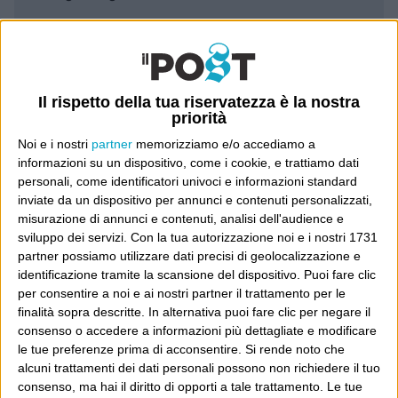
Leggi il Post, magari ti piace
Il rispetto della tua riservatezza è la nostra
Luca Sofri
Wittgenstein
priorità
Noi e i nostri
partner
memorizziamo e/o accediamo a
informazioni su un dispositivo, come i cookie, e trattiamo dati
personali, come identificatori univoci e informazioni standard
inviate da un dispositivo per annunci e contenuti personalizzati,
POST PRECEDENTE
POST SUCCESSIVO
misurazione di annunci e contenuti, analisi dell'audience e
Vediamo
Il modello Francia
sviluppo dei servizi.
Con la tua autorizzazione noi e i nostri 1731
partner possiamo utilizzare dati precisi di geolocalizzazione e
identificazione tramite la scansione del dispositivo. Puoi fare clic
per consentire a noi e ai nostri partner il trattamento per le
finalità sopra descritte. In alternativa puoi fare clic per negare il
E per i regali di Natale
consenso o accedere a informazioni più dettagliate e modificare
le tue preferenze prima di acconsentire.
Si rende noto che
alcuni trattamenti dei dati personali possono non richiedere il tuo
consenso, ma hai il diritto di opporti a tale trattamento. Le tue