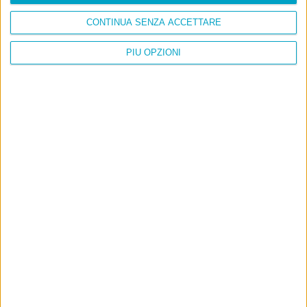
CONTINUA SENZA ACCETTARE
PIÙ OPZIONI
Info
AI che scrive di Taylor Swift come se fossi io
Filologia di Wittgenstein