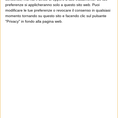
preferenze si applicheranno solo a questo sito web. Puoi
modificare le tue preferenze o revocare il consenso in qualsiasi
momento tornando su questo sito e facendo clic sul pulsante
"Privacy" in fondo alla pagina web.
Ultimi articoli
La sinistra de coccio
Don’t feed the trolls
A chi pensi, quando senti dire “patrimoniale”?
Con due pistole caricate a salve e un canestro di parole