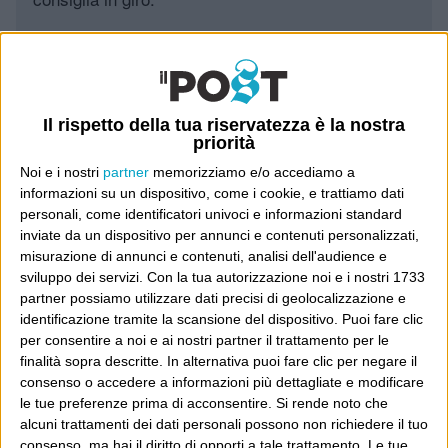
Leggi il Post, magari ti piace
Il rispetto della tua riservatezza è la nostra
Luca Sofri
Wittgenstein
priorità
Noi e i nostri
partner
memorizziamo e/o accediamo a
informazioni su un dispositivo, come i cookie, e trattiamo dati
personali, come identificatori univoci e informazioni standard
inviate da un dispositivo per annunci e contenuti personalizzati,
POST SUCCESSIVO
misurazione di annunci e contenuti, analisi dell'audience e
POST PRECEDENTE
Ma qualcuno ha notizie di
sviluppo dei servizi.
Con la tua autorizzazione noi e i nostri 1733
Federico Monti Arduini?
Il milione
partner possiamo utilizzare dati precisi di geolocalizzazione e
identificazione tramite la scansione del dispositivo. Puoi fare clic
per consentire a noi e ai nostri partner il trattamento per le
finalità sopra descritte. In alternativa puoi fare clic per negare il
consenso o accedere a informazioni più dettagliate e modificare
E per i regali di Natale
le tue preferenze prima di acconsentire.
Si rende noto che
alcuni trattamenti dei dati personali possono non richiedere il tuo
consenso, ma hai il diritto di opporti a tale trattamento. Le tue