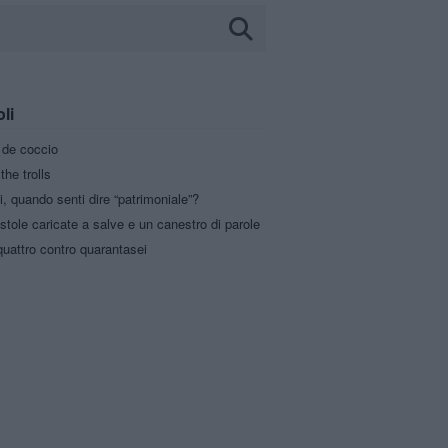
oli
a de coccio
the trolls
i, quando senti dire “patrimoniale”?
stole caricate a salve e un canestro di parole
uattro contro quarantasei