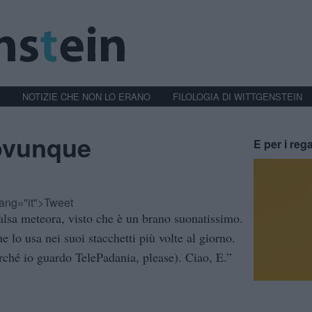
NOTIZIE CHE NON LO ERANO
FILOLOGIA DI WITTGENSTEIN
ovunque
E per i rega
-lang="it">Tweet
falsa meteora, visto che è un brano suonatissimo.
 lo usa nei suoi stacchetti più volte al giorno.
erché io guardo TelePadania, please). Ciao, E.”