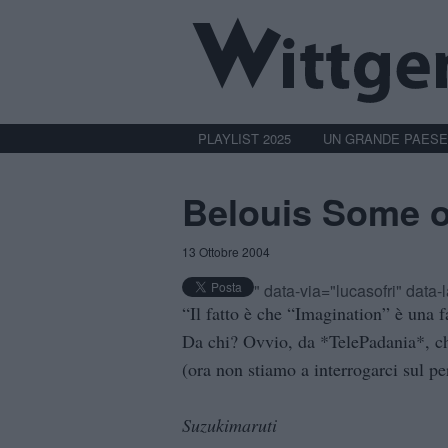
PLAYLIST 2025
UN GRANDE PAESE
Belouis Some 
13 Ottobre 2004
" data-via="lucasofri" data
“Il fatto è che “Imagination” è una 
Da chi? Ovvio, da *TelePadania*, che
(ora non stiamo a interrogarci sul p
Suzukimaruti