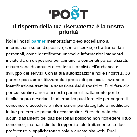
Luca Sofri
Wittgenstein
Il rispetto della tua riservatezza è la nostra
priorità
POST SUCCESSIVO
Noi e i nostri
partner
memorizziamo e/o accediamo a
POST PRECEDENTE
“Lawyers swarming over the
Ohio compilation
informazioni su un dispositivo, come i cookie, e trattiamo dati
midwest!”
personali, come identificatori univoci e informazioni standard
inviate da un dispositivo per annunci e contenuti personalizzati,
misurazione di annunci e contenuti, analisi dell'audience e
sviluppo dei servizi.
Con la tua autorizzazione noi e i nostri 1733
partner possiamo utilizzare dati precisi di geolocalizzazione e
E per i regali di Natale
identificazione tramite la scansione del dispositivo. Puoi fare clic
per consentire a noi e ai nostri partner il trattamento per le
finalità sopra descritte. In alternativa puoi fare clic per negare il
consenso o accedere a informazioni più dettagliate e modificare
le tue preferenze prima di acconsentire.
Si rende noto che
alcuni trattamenti dei dati personali possono non richiedere il tuo
consenso, ma hai il diritto di opporti a tale trattamento. Le tue
preferenze si applicheranno solo a questo sito web. Puoi