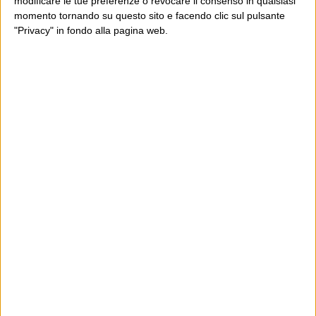
modificare le tue preferenze o revocare il consenso in qualsiasi
momento tornando su questo sito e facendo clic sul pulsante
"Privacy" in fondo alla pagina web.
Ultimi articoli
La sinistra de coccio
Don’t feed the trolls
A chi pensi, quando senti dire “patrimoniale”?
Con due pistole caricate a salve e un canestro di parole
Cinquantaquattro contro quarantasei