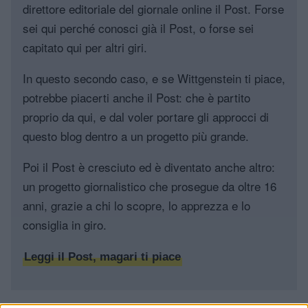
direttore editoriale del giornale online il Post. Forse
sei qui perché conosci già il Post, o forse sei
capitato qui per altri giri.
In questo secondo caso, e se Wittgenstein ti piace,
potrebbe piacerti anche il Post: che è partito
proprio da qui, e dal voler portare gli approcci di
questo blog dentro a un progetto più grande.
Poi il Post è cresciuto ed è diventato anche altro:
un progetto giornalistico che prosegue da oltre 16
anni, grazie a chi lo scopre, lo apprezza e lo
consiglia in giro.
Leggi il Post, magari ti piace