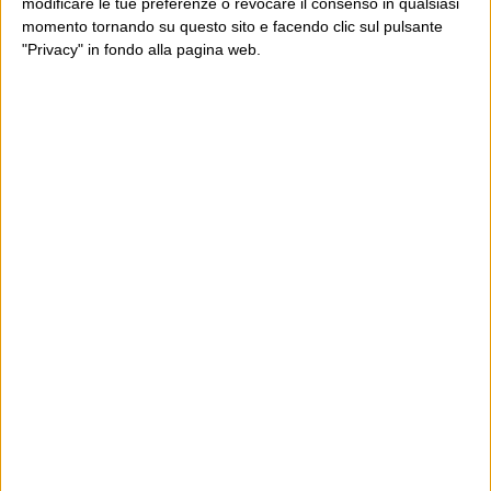
modificare le tue preferenze o revocare il consenso in qualsiasi
momento tornando su questo sito e facendo clic sul pulsante
"Privacy" in fondo alla pagina web.
Ultimi articoli
La sinistra de coccio
Don’t feed the trolls
A chi pensi, quando senti dire “patrimoniale”?
Con due pistole caricate a salve e un canestro di parole
Cinquantaquattro contro quarantasei