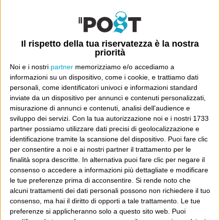
Luca Sofri
Wittgenstein
Il rispetto della tua riservatezza è la nostra
priorità
Noi e i nostri
partner
memorizziamo e/o accediamo a
POST SUCCESSIVO
POST PRECEDENTE
informazioni su un dispositivo, come i cookie, e trattiamo dati
Prime impressioni a caldo
No surprises
personali, come identificatori univoci e informazioni standard
inviate da un dispositivo per annunci e contenuti personalizzati,
misurazione di annunci e contenuti, analisi dell'audience e
sviluppo dei servizi.
Con la tua autorizzazione noi e i nostri 1733
partner possiamo utilizzare dati precisi di geolocalizzazione e
E per i regali di Natale
identificazione tramite la scansione del dispositivo. Puoi fare clic
per consentire a noi e ai nostri partner il trattamento per le
finalità sopra descritte. In alternativa puoi fare clic per negare il
consenso o accedere a informazioni più dettagliate e modificare
le tue preferenze prima di acconsentire.
Si rende noto che
alcuni trattamenti dei dati personali possono non richiedere il tuo
consenso, ma hai il diritto di opporti a tale trattamento. Le tue
preferenze si applicheranno solo a questo sito web. Puoi