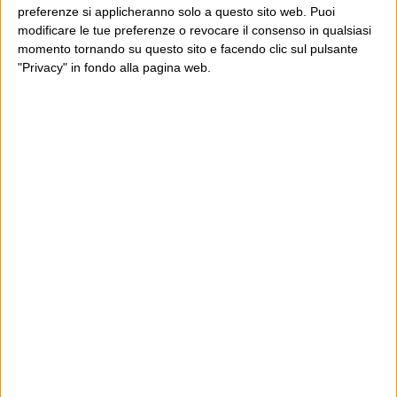
preferenze si applicheranno solo a questo sito web. Puoi
modificare le tue preferenze o revocare il consenso in qualsiasi
momento tornando su questo sito e facendo clic sul pulsante
"Privacy" in fondo alla pagina web.
Ultimi articoli
La sinistra de coccio
Don’t feed the trolls
A chi pensi, quando senti dire “patrimoniale”?
Con due pistole caricate a salve e un canestro di parole