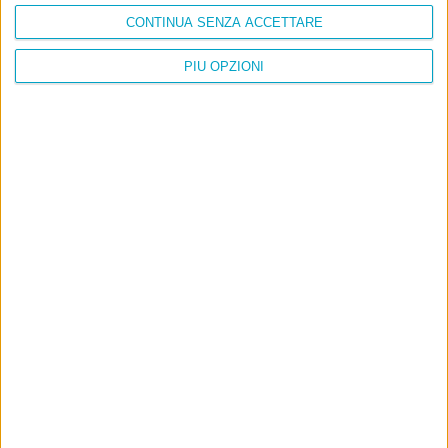
CONTINUA SENZA ACCETTARE
PIÙ OPZIONI
Info
AI che scrive di Taylor Swift come se fossi io
Filologia di Wittgenstein
Cookie