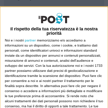
Leggi il Post, magari ti piace
Il rispetto della tua riservatezza è la nostra
Luca Sofri
Wittgenstein
priorità
Noi e i nostri
partner
memorizziamo e/o accediamo a
informazioni su un dispositivo, come i cookie, e trattiamo dati
personali, come identificatori univoci e informazioni standard
inviate da un dispositivo per annunci e contenuti personalizzati,
POST PRECEDENTE
POST SUCCESSIVO
misurazione di annunci e contenuti, analisi dell'audience e
Adesso dovrò lavorare molto di
La prima e la seconda che hai
sviluppo dei servizi.
Con la tua autorizzazione noi e i nostri 1733
più
detto
partner possiamo utilizzare dati precisi di geolocalizzazione e
identificazione tramite la scansione del dispositivo. Puoi fare clic
per consentire a noi e ai nostri partner il trattamento per le
finalità sopra descritte. In alternativa puoi fare clic per negare il
E per i regali di Natale
consenso o accedere a informazioni più dettagliate e modificare
le tue preferenze prima di acconsentire.
Si rende noto che
alcuni trattamenti dei dati personali possono non richiedere il tuo
consenso, ma hai il diritto di opporti a tale trattamento. Le tue