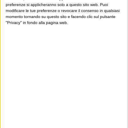
preferenze si applicheranno solo a questo sito web. Puoi
modificare le tue preferenze o revocare il consenso in qualsiasi
momento tornando su questo sito e facendo clic sul pulsante
"Privacy" in fondo alla pagina web.
Ultimi articoli
La sinistra de coccio
Don’t feed the trolls
A chi pensi, quando senti dire “patrimoniale”?
Con due pistole caricate a salve e un canestro di parole