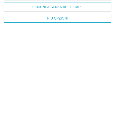
CONTINUA SENZA ACCETTARE
PIÙ OPZIONI
Info
AI che scrive di Taylor Swift come se fossi io
Filologia di Wittgenstein
Cookie