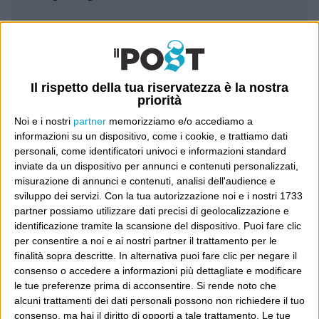
Leggi il Post, magari ti piace
Luca Sofri
Wittgenstein
Il rispetto della tua riservatezza è la nostra
priorità
Noi e i nostri
partner
memorizziamo e/o accediamo a
informazioni su un dispositivo, come i cookie, e trattiamo dati
personali, come identificatori univoci e informazioni standard
inviate da un dispositivo per annunci e contenuti personalizzati,
POST PRECEDENTE
POST SUCCESSIVO
misurazione di annunci e contenuti, analisi dell'audience e
sviluppo dei servizi.
Con la tua autorizzazione noi e i nostri 1733
Sempre all’avanguardia
I’m only sleeping
partner possiamo utilizzare dati precisi di geolocalizzazione e
identificazione tramite la scansione del dispositivo. Puoi fare clic
per consentire a noi e ai nostri partner il trattamento per le
finalità sopra descritte. In alternativa puoi fare clic per negare il
consenso o accedere a informazioni più dettagliate e modificare
E per i regali di Natale
le tue preferenze prima di acconsentire.
Si rende noto che
alcuni trattamenti dei dati personali possono non richiedere il tuo
consenso, ma hai il diritto di opporti a tale trattamento. Le tue