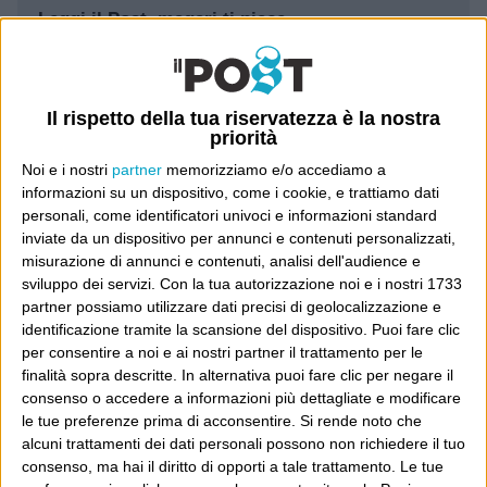
Leggi il Post, magari ti piace
Luca Sofri
Wittgenstein
Il rispetto della tua riservatezza è la nostra
priorità
Noi e i nostri
partner
memorizziamo e/o accediamo a
informazioni su un dispositivo, come i cookie, e trattiamo dati
personali, come identificatori univoci e informazioni standard
inviate da un dispositivo per annunci e contenuti personalizzati,
POST PRECEDENTE
POST SUCCESSIVO
Teste d’uovo
Bei discorsi…
misurazione di annunci e contenuti, analisi dell'audience e
sviluppo dei servizi.
Con la tua autorizzazione noi e i nostri 1733
partner possiamo utilizzare dati precisi di geolocalizzazione e
identificazione tramite la scansione del dispositivo. Puoi fare clic
per consentire a noi e ai nostri partner il trattamento per le
E per i regali di Natale
finalità sopra descritte. In alternativa puoi fare clic per negare il
consenso o accedere a informazioni più dettagliate e modificare
le tue preferenze prima di acconsentire.
Si rende noto che
alcuni trattamenti dei dati personali possono non richiedere il tuo
consenso, ma hai il diritto di opporti a tale trattamento. Le tue