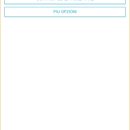
PIÙ OPZIONI
Info
AI che scrive di Taylor Swift come se fossi io
Filologia di Wittgenstein
Cookie
Informativa sui cookie