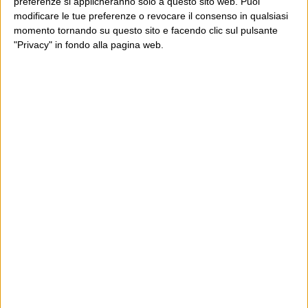
preferenze si applicheranno solo a questo sito web. Puoi
modificare le tue preferenze o revocare il consenso in qualsiasi
momento tornando su questo sito e facendo clic sul pulsante
"Privacy" in fondo alla pagina web.
Ultimi articoli
La sinistra de coccio
Don’t feed the trolls
A chi pensi, quando senti dire “patrimoniale”?
Con due pistole caricate a salve e un canestro di parole
Cinquantaquattro contro quarantasei