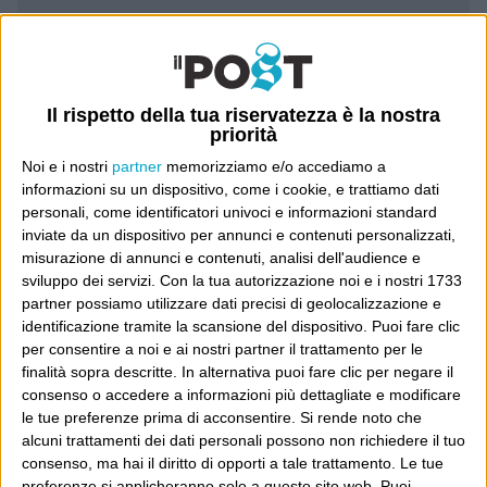
Luca Sofri
Wittgenstein
Il rispetto della tua riservatezza è la nostra
priorità
Noi e i nostri
partner
memorizziamo e/o accediamo a
informazioni su un dispositivo, come i cookie, e trattiamo dati
POST PRECEDENTE
POST SUCCESSIVO
personali, come identificatori univoci e informazioni standard
inviate da un dispositivo per annunci e contenuti personalizzati,
And if a double-decker bus…
Niente è lasciato all’immaginazione
misurazione di annunci e contenuti, analisi dell'audience e
sviluppo dei servizi.
Con la tua autorizzazione noi e i nostri 1733
partner possiamo utilizzare dati precisi di geolocalizzazione e
identificazione tramite la scansione del dispositivo. Puoi fare clic
per consentire a noi e ai nostri partner il trattamento per le
E per i regali di Natale
finalità sopra descritte. In alternativa puoi fare clic per negare il
consenso o accedere a informazioni più dettagliate e modificare
le tue preferenze prima di acconsentire.
Si rende noto che
alcuni trattamenti dei dati personali possono non richiedere il tuo
consenso, ma hai il diritto di opporti a tale trattamento. Le tue
preferenze si applicheranno solo a questo sito web. Puoi