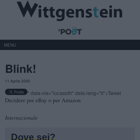
MENU
Blink!
11 Aprile 2005
" data-via="lucasofri" data-lang="it">Tweet
Decidere per eBay o per Amazon
Internazionale
Dove sei?