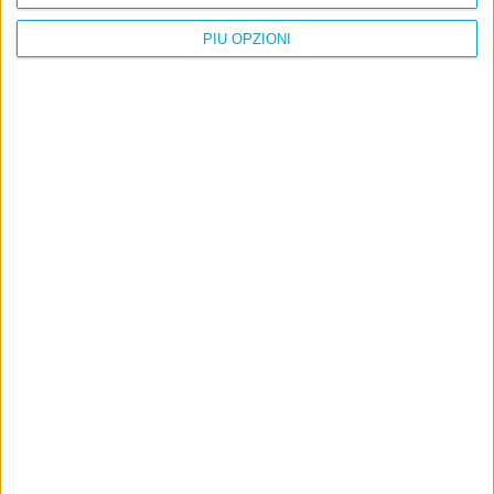
PIÙ OPZIONI
Info
AI che scrive di Taylor Swift come se fossi io
Filologia di Wittgenstein
Cookie
Informativa sui cookie