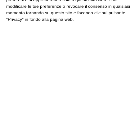
modificare le tue preferenze o revocare il consenso in qualsiasi
momento tornando su questo sito e facendo clic sul pulsante
"Privacy" in fondo alla pagina web.
Ultimi articoli
La sinistra de coccio
Don’t feed the trolls
A chi pensi, quando senti dire “patrimoniale”?
Con due pistole caricate a salve e un canestro di parole
Cinquantaquattro contro quarantasei