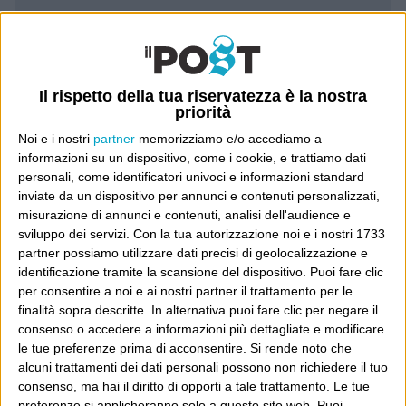
Luca Sofri
Wittgenstein
Il rispetto della tua riservatezza è la nostra
priorità
Noi e i nostri
partner
memorizziamo e/o accediamo a
informazioni su un dispositivo, come i cookie, e trattiamo dati
POST PRECEDENTE
POST SUCCESSIVO
personali, come identificatori univoci e informazioni standard
inviate da un dispositivo per annunci e contenuti personalizzati,
Il mio regno per un biscotto
Prima agire, poi pensare
misurazione di annunci e contenuti, analisi dell'audience e
sviluppo dei servizi.
Con la tua autorizzazione noi e i nostri 1733
partner possiamo utilizzare dati precisi di geolocalizzazione e
identificazione tramite la scansione del dispositivo. Puoi fare clic
per consentire a noi e ai nostri partner il trattamento per le
E per i regali di Natale
finalità sopra descritte. In alternativa puoi fare clic per negare il
consenso o accedere a informazioni più dettagliate e modificare
le tue preferenze prima di acconsentire.
Si rende noto che
alcuni trattamenti dei dati personali possono non richiedere il tuo
consenso, ma hai il diritto di opporti a tale trattamento. Le tue
preferenze si applicheranno solo a questo sito web. Puoi