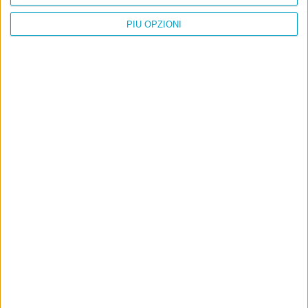
PIÙ OPZIONI
Info
AI che scrive di Taylor Swift come se fossi io
Filologia di Wittgenstein
Cookie
Informativa sui cookie