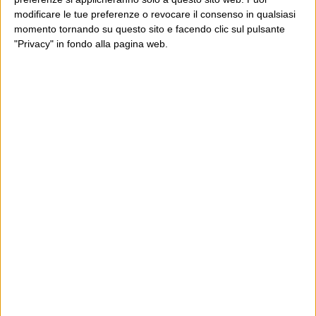
modificare le tue preferenze o revocare il consenso in qualsiasi
momento tornando su questo sito e facendo clic sul pulsante
"Privacy" in fondo alla pagina web.
Ultimi articoli
La sinistra de coccio
Don’t feed the trolls
A chi pensi, quando senti dire “patrimoniale”?
Con due pistole caricate a salve e un canestro di parole
Cinquantaquattro contro quarantasei