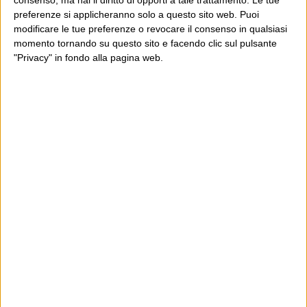
consenso, ma hai il diritto di opporti a tale trattamento. Le tue
preferenze si applicheranno solo a questo sito web. Puoi
modificare le tue preferenze o revocare il consenso in qualsiasi
momento tornando su questo sito e facendo clic sul pulsante
"Privacy" in fondo alla pagina web.
Ultimi articoli
La sinistra de coccio
Don’t feed the trolls
A chi pensi, quando senti dire “patrimoniale”?