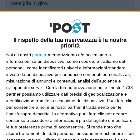
consiglia in giro.
Leggi il Post, magari ti piace
Il rispetto della tua riservatezza è la nostra
Luca Sofri
Wittgenstein
doonesbury
priorità
Noi e i nostri
partner
memorizziamo e/o accediamo a
informazioni su un dispositivo, come i cookie, e trattiamo dati
personali, come identificatori univoci e informazioni standard
inviate da un dispositivo per annunci e contenuti personalizzati,
misurazione di annunci e contenuti, analisi dell'audience e
POST SUCCESSIVO
POST PRECEDENTE
sviluppo dei servizi.
Con la tua autorizzazione noi e i nostri 1733
Meteor girl
partner possiamo utilizzare dati precisi di geolocalizzazione e
Soddisfatti e rimborsati
identificazione tramite la scansione del dispositivo. Puoi fare clic
per consentire a noi e ai nostri partner il trattamento per le
finalità sopra descritte. In alternativa puoi fare clic per negare il
consenso o accedere a informazioni più dettagliate e modificare
E per i regali di Natale
le tue preferenze prima di acconsentire.
Si rende noto che
alcuni trattamenti dei dati personali possono non richiedere il tuo