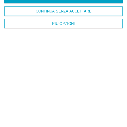
CONTINUA SENZA ACCETTARE
PIÙ OPZIONI
Info
AI che scrive di Taylor Swift come se fossi io
Filologia di Wittgenstein