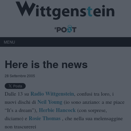
MENU
Here is the news
28 Settembre 2005
Radio Wittgenstein
Dalle 13 su
, confusi tra loro, i
Neil Young
nuovi dischi di
(io sono anziano: a me piace
Herbie Hancock
“It’s a dream”),
(con sorprese,
Rosie Thomas
diciamo) e
, che nella sua melensaggine
non trascurerei