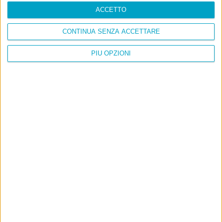
ACCETTO
CONTINUA SENZA ACCETTARE
PIÙ OPZIONI
Info
AI che scrive di Taylor Swift come se fossi io