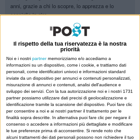
anni, grazie a chi lo scopre, lo apprezza e lo
consiglia in giro.
Leggi il Post, magari ti piace
Il rispetto della tua riservatezza è la nostra
priorità
Luca Sofri
Wittgenstein
Noi e i nostri
partner
memorizziamo e/o accediamo a
informazioni su un dispositivo, come i cookie, e trattiamo dati
personali, come identificatori univoci e informazioni standard
inviate da un dispositivo per annunci e contenuti personalizzati,
misurazione di annunci e contenuti, analisi dell'audience e
sviluppo dei servizi.
Con la tua autorizzazione noi e i nostri 1731
POST SUCCESSIVO
partner possiamo utilizzare dati precisi di geolocalizzazione e
POST PRECEDENTE
Rivelazioni/2 (7 novembre 2003)
identificazione tramite la scansione del dispositivo. Puoi fare clic
Fassino santo subito
per consentire a noi e ai nostri partner il trattamento per le
finalità sopra descritte. In alternativa puoi fare clic per negare il
consenso o accedere a informazioni più dettagliate e modificare
le tue preferenze prima di acconsentire.
Si rende noto che
E per i regali di Natale
alcuni trattamenti dei dati personali possono non richiedere il tuo