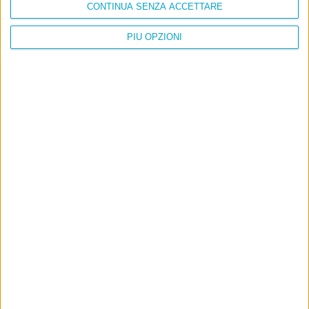
CONTINUA SENZA ACCETTARE
PIÙ OPZIONI
Info
AI che scrive di Taylor Swift come se fossi io
Filologia di Wittgenstein
Cookie