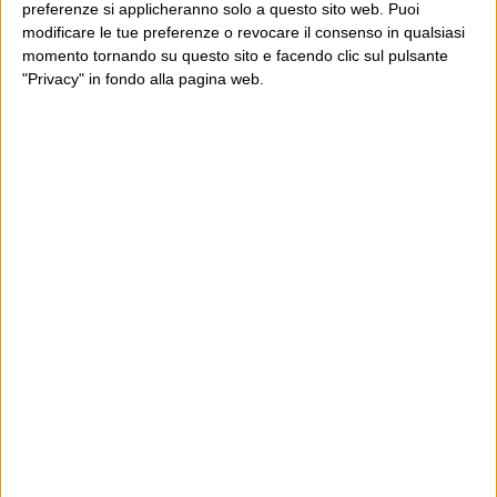
preferenze si applicheranno solo a questo sito web. Puoi
modificare le tue preferenze o revocare il consenso in qualsiasi
momento tornando su questo sito e facendo clic sul pulsante
"Privacy" in fondo alla pagina web.
Ultimi articoli
La sinistra de coccio
Don’t feed the trolls
A chi pensi, quando senti dire “patrimoniale”?
Con due pistole caricate a salve e un canestro di parole
Cinquantaquattro contro quarantasei