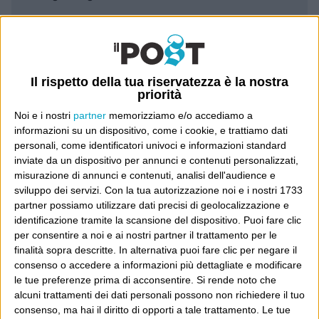
Leggi il Post, magari ti piace
Il rispetto della tua riservatezza è la nostra
Luca Sofri
Wittgenstein
priorità
Noi e i nostri
partner
memorizziamo e/o accediamo a
informazioni su un dispositivo, come i cookie, e trattiamo dati
personali, come identificatori univoci e informazioni standard
inviate da un dispositivo per annunci e contenuti personalizzati,
POST PRECEDENTE
POST SUCCESSIVO
misurazione di annunci e contenuti, analisi dell'audience e
“Romà-noprò-di…”
Maggioritari dentro
sviluppo dei servizi.
Con la tua autorizzazione noi e i nostri 1733
partner possiamo utilizzare dati precisi di geolocalizzazione e
identificazione tramite la scansione del dispositivo. Puoi fare clic
per consentire a noi e ai nostri partner il trattamento per le
finalità sopra descritte. In alternativa puoi fare clic per negare il
E per i regali di Natale
consenso o accedere a informazioni più dettagliate e modificare
le tue preferenze prima di acconsentire.
Si rende noto che
alcuni trattamenti dei dati personali possono non richiedere il tuo
consenso, ma hai il diritto di opporti a tale trattamento. Le tue