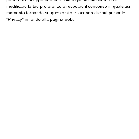
modificare le tue preferenze o revocare il consenso in qualsiasi
momento tornando su questo sito e facendo clic sul pulsante
"Privacy" in fondo alla pagina web.
Ultimi articoli
La sinistra de coccio
Don’t feed the trolls
A chi pensi, quando senti dire “patrimoniale”?
Con due pistole caricate a salve e un canestro di parole
Cinquantaquattro contro quarantasei