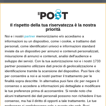
Luca Sofri
Wittgenstein
Il rispetto della tua riservatezza è la nostra
priorità
Noi e i nostri
partner
memorizziamo e/o accediamo a
informazioni su un dispositivo, come i cookie, e trattiamo dati
POST SUCCESSIVO
personali, come identificatori univoci e informazioni standard
POST PRECEDENTE
Miglior causa
inviate da un dispositivo per annunci e contenuti personalizzati,
Esportare Guantanamo
misurazione di annunci e contenuti, analisi dell'audience e
sviluppo dei servizi.
Con la tua autorizzazione noi e i nostri 1733
partner possiamo utilizzare dati precisi di geolocalizzazione e
identificazione tramite la scansione del dispositivo. Puoi fare clic
per consentire a noi e ai nostri partner il trattamento per le
E per i regali di Natale
finalità sopra descritte. In alternativa puoi fare clic per negare il
consenso o accedere a informazioni più dettagliate e modificare
le tue preferenze prima di acconsentire.
Si rende noto che
alcuni trattamenti dei dati personali possono non richiedere il tuo
consenso, ma hai il diritto di opporti a tale trattamento. Le tue
preferenze si applicheranno solo a questo sito web. Puoi