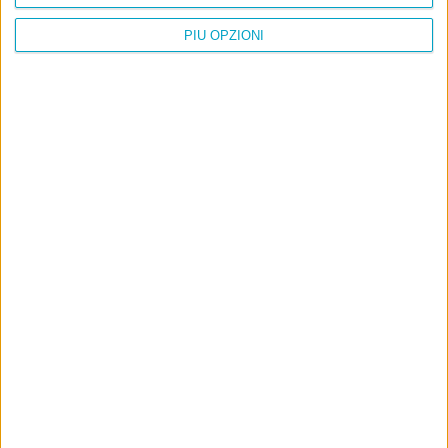
PIÙ OPZIONI
Info
AI che scrive di Taylor Swift come se fossi io
Filologia di Wittgenstein
Cookie
Informativa sui cookie