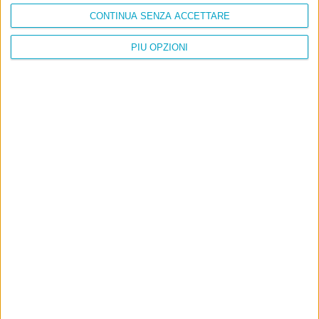
CONTINUA SENZA ACCETTARE
PIÙ OPZIONI
Info
AI che scrive di Taylor Swift come se fossi io
Filologia di Wittgenstein
Cookie