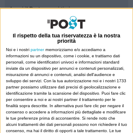
Leggi il Post, magari ti piace
Luca Sofri
Wittgenstein
Il rispetto della tua riservatezza è la nostra
priorità
Noi e i nostri
partner
memorizziamo e/o accediamo a
informazioni su un dispositivo, come i cookie, e trattiamo dati
personali, come identificatori univoci e informazioni standard
inviate da un dispositivo per annunci e contenuti personalizzati,
POST SUCCESSIVO
POST PRECEDENTE
misurazione di annunci e contenuti, analisi dell'audience e
sviluppo dei servizi.
Con la tua autorizzazione noi e i nostri 1733
Yemen o Miami
partner possiamo utilizzare dati precisi di geolocalizzazione e
identificazione tramite la scansione del dispositivo. Puoi fare clic
per consentire a noi e ai nostri partner il trattamento per le
finalità sopra descritte. In alternativa puoi fare clic per negare il
E per i regali di Natale
consenso o accedere a informazioni più dettagliate e modificare
le tue preferenze prima di acconsentire.
Si rende noto che
alcuni trattamenti dei dati personali possono non richiedere il tuo
consenso, ma hai il diritto di opporti a tale trattamento. Le tue