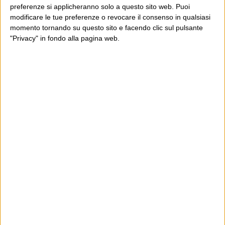
preferenze si applicheranno solo a questo sito web. Puoi
modificare le tue preferenze o revocare il consenso in qualsiasi
momento tornando su questo sito e facendo clic sul pulsante
"Privacy" in fondo alla pagina web.
Ultimi articoli
La sinistra de coccio
Don’t feed the trolls
A chi pensi, quando senti dire “patrimoniale”?
Con due pistole caricate a salve e un canestro di parole